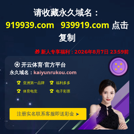
汇润机械——
生产设备
生产设备
检验设备
压力试验设备
无损检测设备
尺寸检测设备