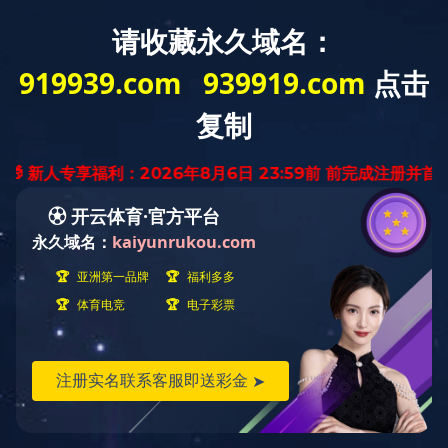
汇润机械——
生产设备
生产设备
粗加工设备
龙门铣床
卧式数控镗床
锯床