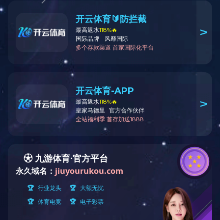
无损检测设备
尺寸检测设备
力学性能试验设备
首页
关于我们
我们的产品
案例展
•
•
•
示
新闻资讯
华体会体育（中国）
•
•
COPYRIGHT © 2022 华体会体育官方网站 版权所有