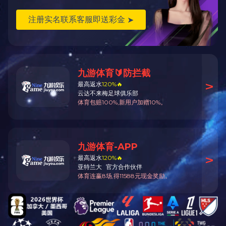
龙门铣床-XH-X2021型
项目：粗加工设备
规格型号：XH-X2012
设备名称：龙门铣床
制造商：南通鑫昌
备注：
首页
关于我们
我们的产品
案例展
•
•
•