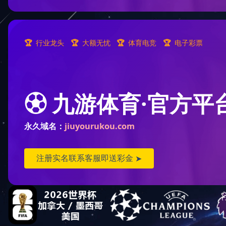
固井压裂泵液力端
高压流体控制
5YL1400型