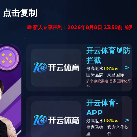
服务热线
体会体育（中国）
18055996775