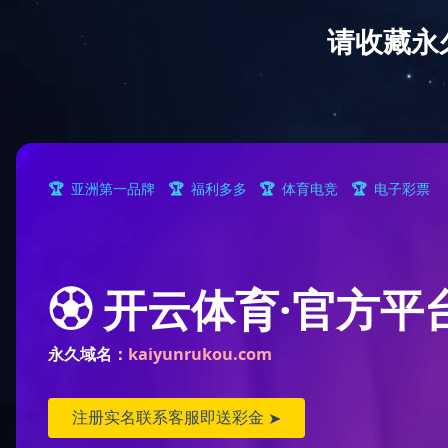
首页
关于