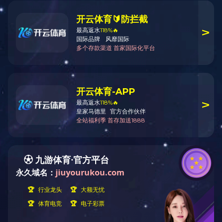
首页
关于我们
我们的产品
案例展
•
•
•
示
新闻资讯
华体会体育（中国）
•
•
COPYRIGHT © 2022 华体会体育官方网站 版权所有
皖ICP备2022008834号-1
技术支持：鼎岳传媒
mk官方网站_MK（中国）一站式服务官网
|
fb体育
|
星空app官方官网
|
爱游戏手机登
录入口
|
开云集团官网
|
开云·体育 （kaiyun）官方网站_kaiyun sport
|
开云足球登录
_开云（中国）
|
华体会注册
|
jiuyou(中国)官方网站
|